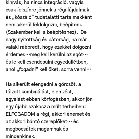
kihívás, ha nincs integráció, vagyis 
csak felszínre jönnek a régi fájdalmak 
és „kószáló” tudatalatti tartalmakként 
nem sikerül feldolgozni, beépíteni. 
(Szakember kell a beépítéshez).  De 
nagy nyitottság és bátorság, ha már 
valaki ráébredt, hogy ezekkel dolgozni 
érdemes…meg kell kerülni az egót…
és le kell csendesülni egyedüllétben, 
ahol „fogadni” kell őket, sorra venni…
Ha sikerült elengedni a görcsöt, a 
túlzott kombinálást, elemzést, 
agyalást ebben körfogásban, akkor jön 
egy újabb szakasz a múlt terheiben: 
ELFOGADOM a régi, akkori énemet és 
az akkori bántó szereplőket… és 
megbocsátok magamnak és 
mindenkinek. 