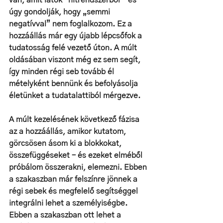
van, amit látok” hitrendszerből – és 
úgy gondolják, hogy „semmi 
negatívval” nem foglalkozom. Ez a 
hozzáállás már egy újabb lépcsőfok a 
tudatosság felé vezető úton. A múlt 
oldásában viszont még ez sem segít, 
így minden régi seb tovább él 
mételyként bennünk és befolyásolja 
életünket a tudatalattiból mérgezve.
A múlt kezelésének következő fázisa 
az a hozzáállás, amikor kutatom, 
görcsösen ásom ki a blokkokat, 
összefüggéseket – és ezeket elméből 
próbálom összerakni, elemezni. Ebben 
a szakaszban már felszínre jönnek a 
régi sebek és megfelelő segítséggel 
integrálni lehet a személyiségbe. 
Ebben a szakaszban ott lehet a 