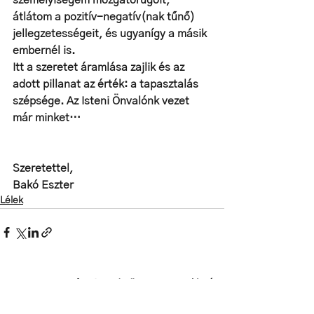
személyiségem mozgatórugóit, 
átlátom a pozitív-negatív(nak tűnő) 
jellegzetességeit, és ugyanígy a másik 
embernél is. 
Itt a szeretet áramlása zajlik és az 
adott pillanat az érték: a tapasztalás 
szépsége. Az Isteni Önvalónk vezet 
már minket…
Szeretettel,
Bakó Eszter
Lélek
Az összes megtekintése
Friss bejegyzések