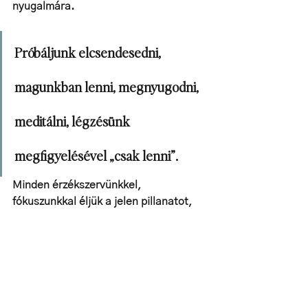
nyugalmára.
Próbáljunk elcsendesedni, 
magunkban lenni, megnyugodni, 
meditálni, légzésünk 
megfigyelésével „csak lenni”.
Minden érzékszervünkkel, 
fókuszunkkal éljük a jelen pillanatot, 
akármit teszünk, azt tegyük teljes 
odaadással, figyelemmel, szeretettel, 
örömmel, a most-ban.
Így összekapcsolódunk önmagunkkal 
és az univezális tudatossággal, 
kilépünk a mindennapok probléma 