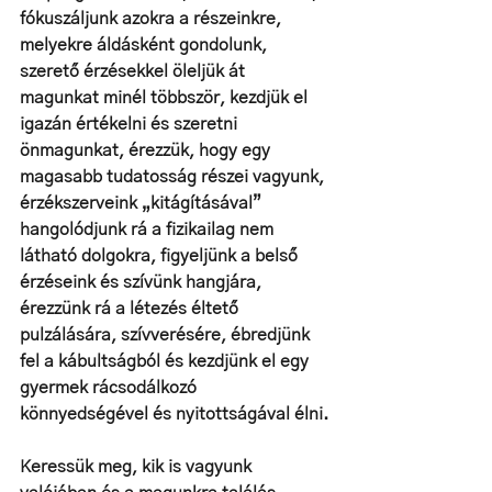
fókuszáljunk azokra a részeinkre, 
melyekre áldásként gondolunk, 
szerető érzésekkel öleljük át 
magunkat minél többször, kezdjük el 
igazán értékelni és szeretni 
önmagunkat, érezzük, hogy egy 
magasabb tudatosság részei vagyunk, 
érzékszerveink „kitágításával” 
hangolódjunk rá a fizikailag nem 
látható dolgokra, figyeljünk a belső 
érzéseink és szívünk hangjára, 
érezzünk rá a létezés éltető 
pulzálására, szívverésére, ébredjünk 
fel a kábultságból és kezdjünk el egy 
gyermek rácsodálkozó 
könnyedségével és nyitottságával élni.
Keressük meg, kik is vagyunk 