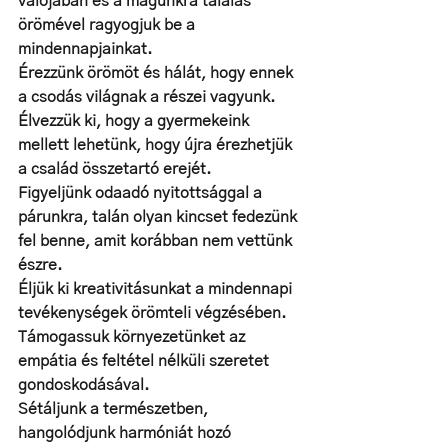
valójában és a magunkra találás 
örömével ragyogjuk be a 
mindennapjainkat.
Érezzünk örömöt és hálát, hogy ennek 
a csodás világnak a részei vagyunk.
Élvezzük ki, hogy a gyermekeink 
mellett lehetünk, hogy újra érezhetjük 
a család összetartó erejét.
Figyeljünk odaadó nyitottsággal a 
párunkra, talán olyan kincset fedezünk 
fel benne, amit korábban nem vettünk 
észre.
Éljük ki kreativitásunkat a mindennapi 
tevékenységek örömteli végzésében.
Támogassuk környezetünket az 
empátia és feltétel nélküli szeretet 
gondoskodásával.
Sétáljunk a természetben, 
hangolódjunk harmóniát hozó 