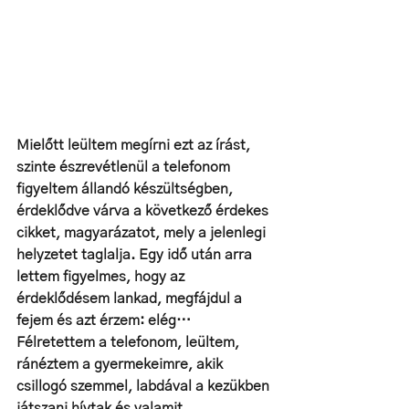
Mielőtt leültem megírni ezt az írást, 
szinte észrevétlenül a telefonom 
figyeltem állandó készültségben, 
érdeklődve várva a következő érdekes 
cikket, magyarázatot, mely a jelenlegi 
helyzetet taglalja. Egy idő után arra 
lettem figyelmes, hogy az 
érdeklődésem lankad, megfájdul a 
fejem és azt érzem: elég…
Félretettem a telefonom, leültem, 
ránéztem a gyermekeimre, akik 
csillogó szemmel, labdával a kezükben 
játszani hívtak és valamit 