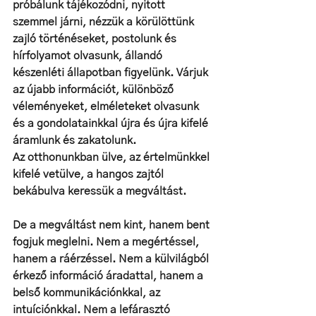
próbálunk tájékozódni, nyitott 
szemmel járni, nézzük a körülöttünk 
zajló történéseket, postolunk és 
hírfolyamot olvasunk, állandó 
készenléti állapotban figyelünk. Várjuk 
az újabb információt, különböző 
véleményeket, elméleteket olvasunk 
és a gondolatainkkal újra és újra kifelé 
áramlunk és zakatolunk.
Az otthonunkban ülve, az értelmünkkel 
kifelé vetülve, a hangos zajtól 
bekábulva keressük a megváltást.
De a megváltást nem kint, hanem bent 
fogjuk meglelni. Nem a megértéssel, 
hanem a ráérzéssel. Nem a külvilágból 
érkező információ áradattal, hanem a 
belső kommunikációnkkal, az 
intuíciónkkal. Nem a lefárasztó 