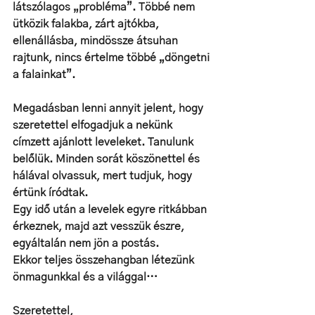
látszólagos „probléma”. Többé nem 
ütközik falakba, zárt ajtókba, 
ellenállásba, mindössze átsuhan 
rajtunk, nincs értelme többé „döngetni 
a falainkat”. 
Megadásban lenni annyit jelent, hogy 
szeretettel elfogadjuk a nekünk 
címzett ajánlott leveleket. Tanulunk 
belőlük. Minden sorát köszönettel és 
hálával olvassuk, mert tudjuk, hogy 
értünk íródtak. 
Egy idő után a levelek egyre ritkábban 
érkeznek, majd azt vesszük észre, 
egyáltalán nem jön a postás. 
Ekkor teljes összehangban létezünk 
önmagunkkal és a világgal…
Szeretettel,