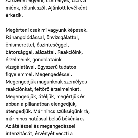
Az üzenet egyéni, személyes, csak a 
miénk, rólunk szól. Ajánlott levélként 
érkezik.
Megérteni csak mi vagyunk képesek. 
Ráhangolódással, önvizsgálattal, 
önismerettel, őszinteséggel, 
bátorsággal, alázattal. Reakcióink, 
érzelmeink, gondolataink 
vizsgálatával. Egyszerű tudatos 
figyelemmel. Megengedéssel. 
Megengedjük magunknak személyes 
reakciónkat, feltörő érzelmeinket. 
Megengedjük, átéljük, megértjük és 
abban a pillanatban elengedjük, 
átengedjük. Már nincs szükségünk rá, 
már nincs hatással belső békénkre. 
Az átéléssel és megengedéssel 
intenzitását, érvényét veszti a 