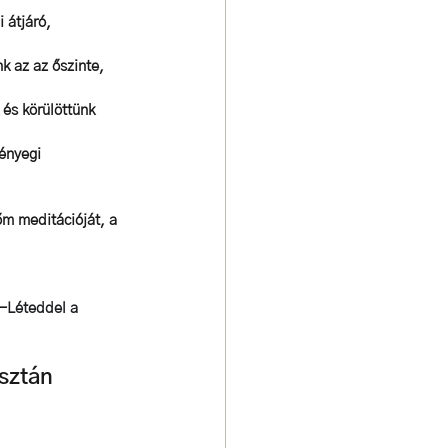
 átjáró, 
k az az őszinte, 
és körülöttünk 
ényegi 
őm meditációját, a 
n-Léteddel a 
sztán 