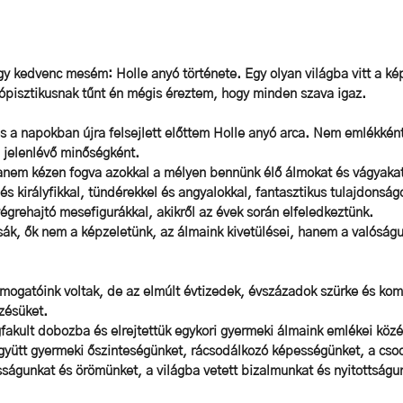
 kedvenc mesém: Holle anyó története. Egy olyan világba vitt a kép
tópisztikusnak tűnt én mégis éreztem, hogy minden szava igaz.
 és a napokban újra felsejlett előttem Holle anyó arca. Nem emlékkén
 jelenlévő minőségként. 
anem kézen fogva azokkal a mélyen bennünk élő álmokat és vágyakat
 és királyfikkal, tündérekkel és angyalokkal, fantasztikus tulajdonsá
végrehajtó mesefigurákkal, akikről az évek során elfeledkeztünk.
ák, ők nem a képzeletünk, az álmaink kivetülései, hanem a valóságu
ámogatóink voltak, de az elmúlt évtizedek, évszázadok szürke és komo
zésüket. 
akult dobozba és elrejtettük egykori gyermeki álmaink emlékei közé
gyütt gyermeki őszinteségünket, rácsodálkozó képességünket, a cso
sságunkat és örömünket, a világba vetett bizalmunkat és nyitottságun