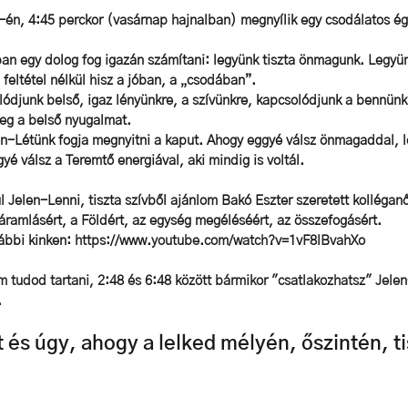
 5-én, 4:45 perckor (vasárnap hajnalban) megnyílik egy csodálatos égi
ban egy dolog fog igazán számítani: legyünk tiszta önmagunk. Legyün
i feltétel nélkül hisz a jóban, a „csodában”.
ódjunk belső, igaz lényünkre, a szívünkre,
 kapcsolódjunk a bennünk 
meg a belső nyugalmat. 
en-Létünk fogja megnyitni a kaput.
 Ahogy eggyé válsz önmagaddal, l
é válsz a Teremtő energiával, aki mindig is voltál. 
 Jelen-Lenni, tiszta szívből ajánlom Bakó Eszter szeretett kollégan
t áramlásért, a Földért, az egység megéléséért, az összefogásért. 
ábbi kinken: 
https://www.youtube.com/watch?v=1vF8lBvahXo
m tudod tartani, 2:48 és 6:48 között bármikor "csatlakozhatsz" Jele
 
t és úgy, ahogy a lelked mélyén, őszintén, ti