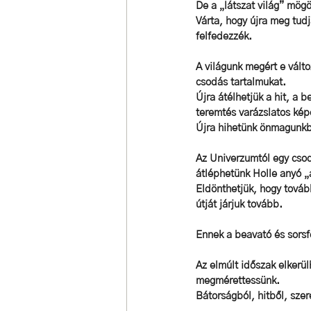
De a „látszat világ” mögö
Várta, hogy újra meg tudj
felfedezzék.
A világunk megért e válto
csodás tartalmukat.  
Újra átélhetjük a hit, a 
teremtés varázslatos képe
Újra hihetünk önmagunkb
Az Univerzumtól egy csod
átléphetünk Holle anyó „
Eldönthetjük, hogy továb
útját járjuk tovább. 
Ennek a beavató és sorsf
Az elmúlt időszak elkerü
megmérettessünk. 
Bátorságból, hitből, szer