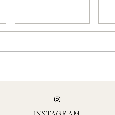
A szí
A Plútó jegyváltásáról egy kicsit
másképp... (2023.március 23.)
INSTAGRAM