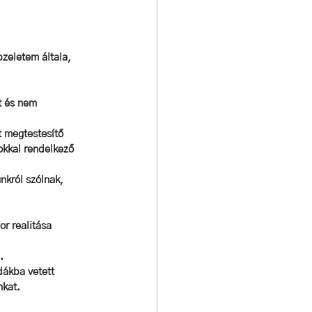
zeletem általa, 
t és nem 
 megtestesítő 
gokkal rendelkező 
nkról szólnak, 
r realitása 
.
dákba vetett 
kat. 