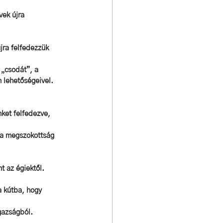
vek újra 
jra felfedezzük 
 „csodát”, a 
 lehetőségeivel. 
ket felfedezve, 
 a megszokottság 
 az égiektől. 
a kútba, hogy 
gazságból. 