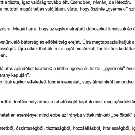
tt a tiszta, igaz valóság tovább élt. Csendben, némán, de létezőn. 
a mutatni magát teljes valójában, várta, hogy őszinte „gyermeki” szí
zásra. Megért arra, hogy az egykor elrejtett dobozokat kinyissuk és ú
bennünk élő bátorság és eltökéltség erejét. Újra megtapasztalhatjuk a
sségét. Újra elkezdhetjük írni a saját mesénket, fantáziánk korlátlan
an. 
álatos ajándékot kaptunk: a kútba ugorva és tiszta, „gyermeki” énün
arany kapuján”. 
b írjuk egykor elfeledett tündérmesénket, vagy álmainkról lemondva
ordító döntési helyzetnek a lehetőségét kaptuk most meg ajándékként
lhetetlen eseményei mind ebbe az irányba vittek minket: „belöktek” 
etetből, őszinteségből, tisztaságból, hozzáállásból, hitelességből, i