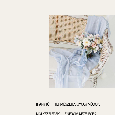
IRÁNYTŰ
TERMÉSZETES GYÓGYMÓDOK
NŐI KEZELÉSEK
ENERGIA KEZELÉSEK