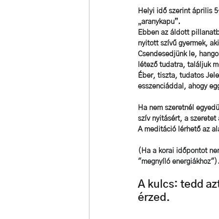
Helyi idő szerint április
„aranykapu”. 
Ebben az áldott pillanat
nyitott szívű gyermek, ak
Csendesedjünk le, 
hangol
létező tudatra, találjuk 
Éber, tiszta, tudatos Jel
esszenciáddal, ahogy eggy
Ha nem szeretnél egyedül
szív nyitásért, a szerete
A meditáció lérhető az al
(Ha a korai időpontot ne
"megnyíló energiákhoz").
A kulcs: tedd az
érzed. 