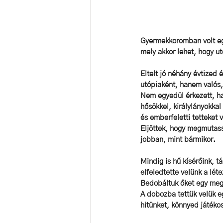
Gyermekkoromban volt egy
mely akkor lehet, hogy u
Eltelt jó néhány évtized
utópiaként, hanem valós,
Nem egyedül érkezett, h
hősökkel, királylányokkal
és emberfeletti tetteket 
Eljöttek, hogy megmutass
jobban, mint bármikor.
Mindig is hű kísérőink, t
elfeledtette velünk a léte
Bedobáltuk őket egy megf
A dobozba tettük velük e
hitünket, könnyed játéko