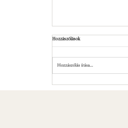
Hozzászólások
A színek
Hozzászólás írása...