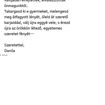
valójában elrejtettek, elválasztottak 
önmagunktól. 
Takargasd ki e gyermeket, melengesd 
meg átfagyott lényét, öleld át szerető 
karjaiddal, válj újra eggyé vele, s érezd 
újra az örökkön létező, egyetemes 
szeretet fényét…
Szeretettel,
Danila
Lélek
Az összes megtekintése
Friss bejegyzések