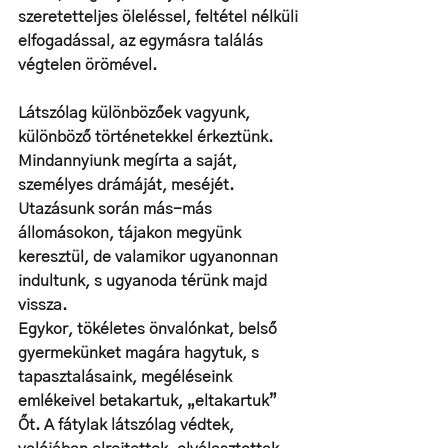
szeretetteljes öleléssel, feltétel nélküli 
elfogadással, az egymásra találás 
végtelen örömével.
Látszólag különbözőek vagyunk, 
különböző történetekkel érkeztünk. 
Mindannyiunk megírta a saját, 
személyes drámáját, meséjét. 
Utazásunk során más-más 
állomásokon, tájakon megyünk 
keresztül, de valamikor ugyanonnan 
indultunk, s ugyanoda térünk majd 
vissza. 
Egykor, tökéletes önvalónkat, belső 
gyermekünket magára hagytuk, s 
tapasztalásaink, megéléseink 
emlékeivel betakartuk, „eltakartuk” 
Őt. A fátylak látszólag védtek, 