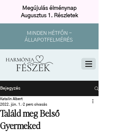
Megújulás élménynap
Augusztus 1. Részletek
MINDEN HÉTFŐN -
ÁLLAPOTFELMÉRÉS
Bejegyzés
Katalin Albert
2022. jún. 1.
2 perc olvasás
Találd meg Belső
Gyermeked