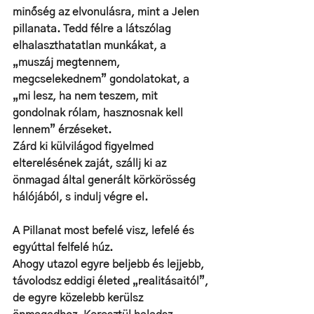
minőség az elvonulásra, mint a Jelen 
pillanata. Tedd félre a látszólag 
elhalaszthatatlan munkákat, a 
„muszáj megtennem, 
megcselekednem” gondolatokat, a 
„mi lesz, ha nem teszem, mit 
gondolnak rólam, hasznosnak kell 
lennem” érzéseket. 
Zárd ki külvilágod figyelmed 
elterelésének zaját, szállj ki az 
önmagad által generált körkörösség 
hálójából, s indulj végre el. 
A Pillanat most befelé visz, lefelé és 
egyúttal felfelé húz. 
Ahogy utazol egyre beljebb és lejjebb, 
távolodsz eddigi életed „realitásaitól”, 
de egyre közelebb kerülsz 