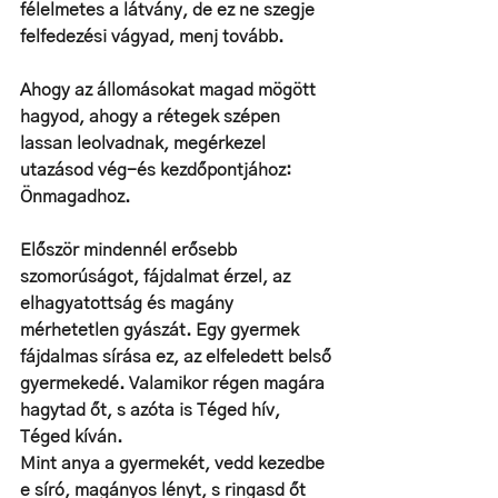
félelmetes a látvány, de ez ne szegje 
felfedezési vágyad, menj tovább. 
Ahogy az állomásokat magad mögött 
hagyod, ahogy a rétegek szépen 
lassan leolvadnak, megérkezel 
utazásod vég-és kezdőpontjához: 
Önmagadhoz. 
Először mindennél erősebb 
szomorúságot, fájdalmat érzel, az 
elhagyatottság és magány 
mérhetetlen gyászát. Egy gyermek 
fájdalmas sírása ez, az elfeledett belső 
gyermekedé. Valamikor régen magára 
hagytad őt, s azóta is Téged hív, 
Téged kíván. 
Mint anya a gyermekét, vedd kezedbe 
e síró, magányos lényt, s ringasd őt 