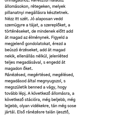
önmagadhoz. Keresztül haladsz 
állomásokon, rétegeken, melyek 
pillanatnyi megállásra késztetnek. 
Nézz itt szét. Jó alaposan vedd 
szemügyre a tájat, a szereplőket, a 
történéseket, de mindenek előtt add 
át magad az élménynek. Figyeld a 
megjelenő gondolatokat, érezd a 
beúszó érzéseket, add át magad 
nekik, ellenállás nélkül, jelenléted 
teljes megadásával, s engedd át 
magadon őket. 
Ránézésed, megértésed, megélésed, 
megadásod által megnyugszol, s 
megszületik benned a vágy, hogy 
tovább lépj. A következő állomásra, a 
következő stációra, még beljebb, még 
lejjebb, olyan vidékekre, tán még sose 
jártál. Első ránézésre talán ijesztő, 