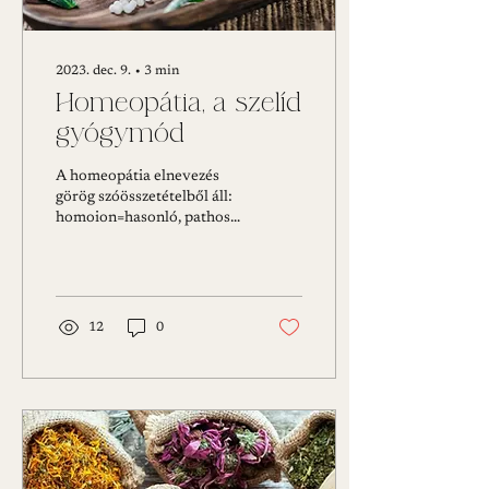
2023. dec. 9.
∙
3
min
Homeopátia, a szelíd
gyógymód
A homeopátia elnevezés
görög szóösszetételből áll:
homoion=hasonló, pathos
szenvedés, tehát a
„hasonlót a hasonlóval
gyógyítani” elv...
12
0