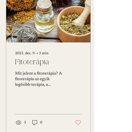
2023. dec. 9.
∙
3
min
Fitoterápia
Mit jelent a fitoterápia? A
fitoterápia az egyik
legősibb terápia, a
betegségek, zavarok ill.
fájdalmak megszüntetésére,
megelőzésére...
3
0