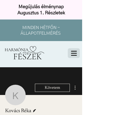
Megújulás élménynap
Augusztus 1. Részletek
MINDEN HÉTFŐN -
ÁLLAPOTFELMÉRÉS
További műveletek
Követem
Kovács Réka
Szerző
Kovács Réka