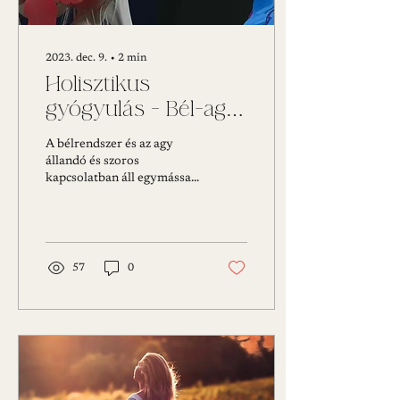
2023. dec. 9.
∙
2
min
Holisztikus
gyógyulás - Bél-agy
tengely
A bélrendszer és az agy
állandó és szoros
kapcsolatban áll egymással,
így az egyik egészsége
befolyásolja a másikét. A
"bél-agy tengely"...
57
0