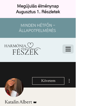
Megújulás élménynap
Augusztus 1. Részletek
MINDEN HÉTFŐN -
ÁLLAPOTFELMÉRÉS
További műveletek
Követem
Admin
Katalin Albert