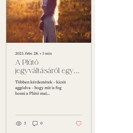
2023. febr. 28.
∙
3
min
A Plútó
jegyváltásáról egy
kicsit másképp...
Többen kérdeztétek – kicsit
(2023.március 23.)
aggódva – hogy mit is fog
hozni a Plútó mai
jegyváltása? Nehéz időszak
elé nézünk? Mire
számíthatunk? A...
5
0