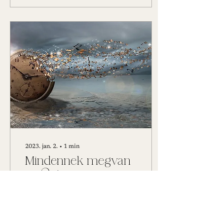
2023. jan. 2.
∙
1
min
Mindennek megvan
az ideje...
Minden akkor történik meg
az életünkben, amikor
megérünk rá, amikor