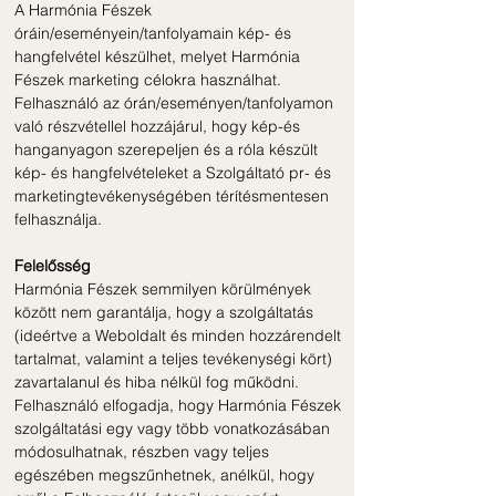
A Harmónia Fészek
óráin/eseményein/tanfolyamain kép- és
hangfelvétel készülhet, melyet Harmónia
Fészek marketing célokra használhat.
Felhasználó az órán/eseményen/tanfolyamon
való részvétellel hozzájárul, hogy kép-és
hanganyagon szerepeljen és a róla készült
kép- és hangfelvételeket a Szolgáltató pr- és
marketingtevékenységében térítésmentesen
felhasználja.
Felelősség
Harmónia Fészek semmilyen körülmények
között nem garantálja, hogy a szolgáltatás
(ideértve a Weboldalt és minden hozzárendelt
tartalmat, valamint a teljes tevékenységi kört)
zavartalanul és hiba nélkül fog működni.
Felhasználó elfogadja, hogy Harmónia Fészek
szolgáltatási egy vagy több vonatkozásában
módosulhatnak, részben vagy teljes
egészében megszűnhetnek, anélkül, hogy