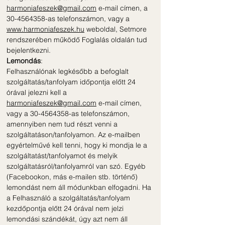
harmoniafeszek@gmail.com
e-mail címen, a
30-4564358-as telefonszámon, vagy a
www.harmoniafeszek.hu
weboldal, Setmore
rendszerében működő Foglalás oldalán tud
bejelentkezni.
Lemondás
:
Felhasználónak legkésőbb a befoglalt
szolgáltatás/tanfolyam időpontja előtt 24
órával jelezni kell a
harmoniafeszek@gmail.com
e-mail címen,
vagy a
30-4564358
-as telefonszámon,
amennyiben nem tud részt venni a
szolgáltatáson/tanfolyamon. Az e-mailben
egyértelművé kell tenni, hogy ki mondja le a
szolgáltatást/tanfolyamot és melyik
szolgáltatásról/tanfolyamról van szó. Egyéb
(Facebookon, más e-mailen stb. történő)
lemondást nem áll módunkban elfogadni. Ha
a Felhasználó a szolgáltatás/tanfolyam
kezdőpontja előtt 24 órával nem jelzi
lemondási szándékát, úgy azt nem áll