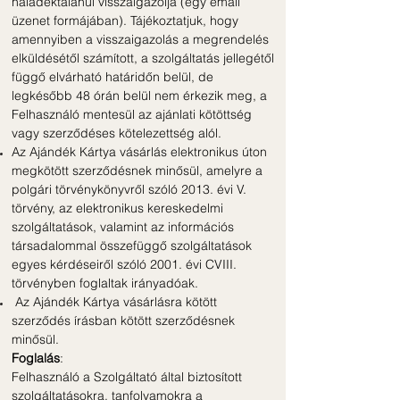
haladéktalanul visszaigazolja (egy email
üzenet formájában). Tájékoztatjuk, hogy
amennyiben a visszaigazolás a megrendelés
elküldésétől számított, a szolgáltatás jellegétől
függő elvárható határidőn belül, de
legkésőbb 48 órán belül nem érkezik meg, a
Felhasználó mentesül az ajánlati kötöttség
vagy szerződéses kötelezettség alól.
Az Ajándék Kártya vásárlás elektronikus úton
megkötött szerződésnek minősül, amelyre a
polgári törvénykönyvről szóló 2013. évi V.
törvény, az elektronikus kereskedelmi
szolgáltatások, valamint az információs
társadalommal összefüggő szolgáltatások
egyes kérdéseiről szóló 2001. évi CVIII.
törvényben foglaltak irányadóak.
Az Ajándék Kártya vásárlásra kötött
szerződés írásban kötött szerződésnek
minősül.
Foglalás
:
Felhasználó a Szolgáltató által biztosított
szolgáltatásokra, tanfolyamokra a