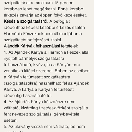
szolgáltatásaira maximum 15 perccel
korábban lehet megérkezni. Ennél korábbi
érkezés zavarja az éppen folyó kezeléseket.
Késés a szolgáltatásról
: A befoglalt
időponthoz képest későbbi érkezés esetén
Harmónia Fészeknek nem áll módjában a
szolgáltatás befejezését kitolni.
Ajándék Kártyák felhasználási feltételei:
1. Az Ajándék Kártya a Harmónia Fészek által
nyújtott bármelyik szolgáltatásra
felhasználható, kivéve, ha a Kártyán erre
vonatkozó kitétel szerepel. Ebben az esetben
a Kártyán feltüntetett szolgáltatásra
(szolgáltatásokra) használható fel az Ajándék
Kártya. A kártya a Kártyán feltüntetett
időpontig használható fel.
4. Az Ajándék Kártya készpénzre nem
váltható, kizárólag fizetőeszközként szolgál a
fent nevezett szolgáltatás igénybevétele
esetén.
5. Az utalvány vissza nem váltható, be nem