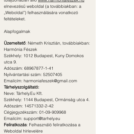
tulajdonában álló
www.harmoniafeszek.hu
elnevezésű weboldal (a továbbiakban: a
„Weboldal”) felhasználására vonatkozó
feltételeket.
Alapfogalmak
Üzemeltető
: Németh Krisztián, továbbiakban:
Harmónia Fészek
Székhely: 1012 Budapest, Kuny Domokos
utca 9.
Adószám: 68967877-1-41
Nyilvántartási szám: 52507405
Emailcím: harmoniafeszek@gmail.com
Tárhelyszolgáltató:
Neve: Tárhely.Eu Kft.
Székhely: 1144 Budapest, Ormánság utca 4.
Adószám: 14571332-2-42
Cégjegyzékszám: 01-09-909968
Emailcím: support@tarhely.eu
Feliratkozás
: Felhasználó feliratkozása a
Weboldal hírlevelére