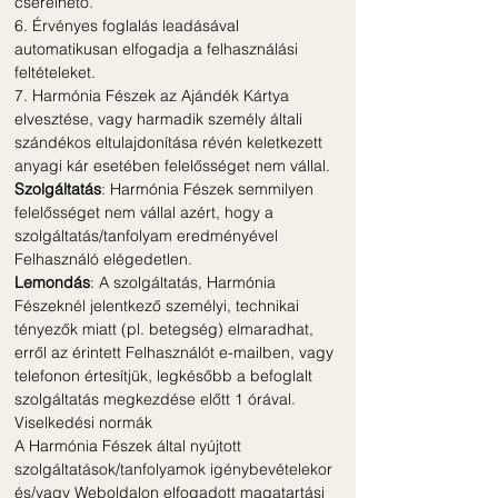
cserélhető.
6. Érvényes foglalás leadásával
automatikusan elfogadja a felhasználási
feltételeket.
7. Harmónia Fészek az Ajándék Kártya
elvesztése, vagy harmadik személy általi
szándékos eltulajdonítása révén keletkezett
anyagi kár esetében felelősséget nem vállal.
Szolgáltatás
: Harmónia Fészek semmilyen
felelősséget nem vállal azért, hogy a
szolgáltatás/tanfolyam eredményével
Felhasználó elégedetlen.
Lemondás
: A szolgáltatás, Harmónia
Fészeknél jelentkező személyi, technikai
tényezők miatt (pl. betegség) elmaradhat,
erről az érintett Felhasználót e-mailben, vagy
telefonon értesítjük, legkésőbb a befoglalt
szolgáltatás megkezdése előtt 1 órával.
Viselkedési normák
A Harmónia Fészek által nyújtott
szolgáltatások/tanfolyamok igénybevételekor
és/vagy Weboldalon elfogadott magatartási