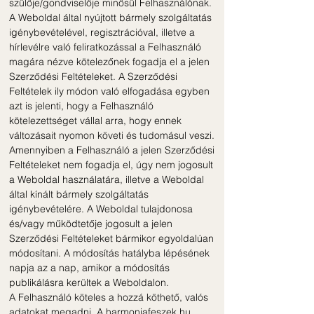
szülője/gondviselője minősül Felhasználónak.
A Weboldal által nyújtott bármely szolgáltatás
igénybevételével, regisztrációval, illetve a
hírlevélre való feliratkozással a Felhasználó
magára nézve kötelezőnek fogadja el a jelen
Szerződési Feltételeket. A Szerződési
Feltételek ily módon való elfogadása egyben
azt is jelenti, hogy a Felhasználó
kötelezettséget vállal arra, hogy ennek
változásait nyomon követi és tudomásul veszi.
Amennyiben a Felhasználó a jelen Szerződési
Feltételeket nem fogadja el, úgy nem jogosult
a Weboldal használatára, illetve a Weboldal
által kínált bármely szolgáltatás
igénybevételére. A Weboldal tulajdonosa
és/vagy működtetője jogosult a jelen
Szerződési Feltételeket bármikor egyoldalúan
módosítani. A módosítás hatályba lépésének
napja az a nap, amikor a módosítás
publikálásra kerültek a Weboldalon.
A Felhasználó köteles a hozzá köthető, valós
adatokat megadni. A harmoniafeszek.hu,