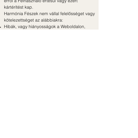
erről a Felhasználó értesül vagy ezért
kártérítést kap.
Harmónia Fészek nem vállal felelősséget vagy
kötelezettséget az alábbiakra:
Hibák, vagy hiányosságok a Weboldalon,
vagy a szolgáltatásokon/tanfolyamokon
Harmónia Fészek tevékenysége közben, vagy
a Weboldalon bármely meghibásodás vagy a
használat megszakítása.
Irányadó jog, felügyeleti szervek
Az Üzemeltető és Felhasználó közötti
jogviszonyra a Magyar jog irányadó. A felek
esetleges jogvita esetén, hatáskörtől függően
kikötik az Üzemeltető székhelye szerinti,
hatáskörrel rendelkező bíróság kizárólagos
illetékességét.
Panaszkezelés, vitarendezés
Harmónia Fészek a fogyasztókra vonatkozó
vitás kérdésekben is a békés, peren kívüli
egyezségre törekszik. A Felhasználó a
Szolgáltatással kapcsolatos fogyasztói