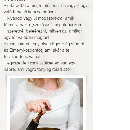
– elfáradtál a megfelelésben, és vágysz egy
valódi belső kapcsolódásra
– kíváncsi vagy új módszerekre, amik
túlmutatnak a „szokásos” megoldásokon
– szeretnél beleérezni, milyen az, amikor
egy tér valóban megtart
– megismernél egy olyan Egészség stúdiót
és Élményközpontot, ami akár a te
fészkeddé is válhat
– egyszerűen csak szükséged van egy
napra, ami végre tényleg rólad szól