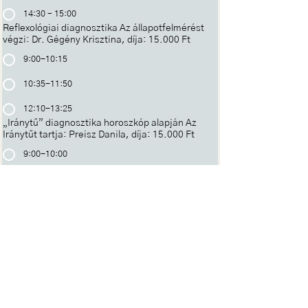
14:30 – 15:00
Reflexológiai diagnosztika Az állapotfelmérést
végzi: Dr. Gégény Krisztina, díja: 15.000 Ft
9:00-10:15
10:35-11:50
12:10-13:25
„Iránytű” diagnosztika horoszkóp alapján Az
Iránytűt tartja: Preisz Danila, díja: 15.000 Ft
9:00-10:00
17:00-18:00
18:15-19:15
Diagnosztika a Bach-virágterápia, vagy az
Integrált energiagyógyászat eszközével A
konzultációt, illetve a kezelést végzi: Kovács
Réka A Bach felmérés díja: 12.000 Ft,
cseppekkel: 18.000 Ft Az Integrált
Energiagyógyászat díja: 15.000 Ft
14:00 - 15:00