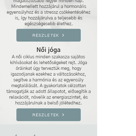
magabiztosabb legyél minden nap.
Mindemellett hozzájárul a hormonális
egyensúlyhoz és a stressz csökkentéséhez
is, így hozzájárulva a teljesebb és
egészségesebb élethez.
RÉSZLETEK
Női jóga
A női ciklus minden szakasza sajátos
kihívásokat és lehetőségeket rejt. Jóga
óráinkat úgy terveztük meg, hogy
igazodjanak ezekhez a változásokhoz,
segítve a harmónia és az egyensúly
megtalálását. A gyakorlatok célzottan
támogatják az adott állapotot, elősegítik a
relaxációt, növelik az energiaszintet, és
hozzájárulnak a belső jólétedhez.
RÉSZLETEK