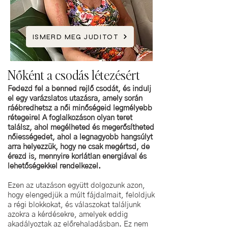
ISMERD MEG JUDITOT
Nőként a csodás létezésért
Fedezd fel a benned rejlő csodát, és indulj
el egy varázslatos utazásra, amely során
ráébredhetsz a női minőségeid legmélyebb
rétegeire! A foglalkozáson olyan teret
találsz, ahol megélheted és megerősítheted
nőiességedet, ahol a legnagyobb hangsúlyt
arra helyezzük, hogy ne csak megértsd, de
érezd is, mennyire korlátlan energiával és
lehetőségekkel rendelkezel.
Ezen az utazáson együtt dolgozunk azon,
hogy elengedjük a múlt fájdalmait, feloldjuk
a régi blokkokat, és válaszokat találjunk
azokra a kérdésekre, amelyek eddig
akadályoztak az előrehaladásban. Ez nem