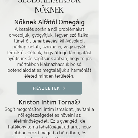
NŐKNEK
Nőknek Alfától Omegáig
A kezelés során a női problémákat
orvosoljuk, gyógyítjuk, legyen szó fizikai
tünetről, teherbeesési kihívásokról,
párkapcsolati, szexuális, vagy egyéb
témákról. Célunk, hogy átfogó támogatást
nyújtsunk és segítsünk abban, hogy teljes
mértékben kiaknázhassuk belső
potenciálodat és megtaláljuk a harmóniát
életed minden területén.​
RÉSZLETEK
Kriston Intim Torna®
Segít megerősíteni intim izmaidat, javítani a
női egészségedet és növelni az
életminőségedet. Ez a gyengéd, de
hatékony torna lehetőséget ad arra, hogy
jobban érezd magad a bőrödben, és