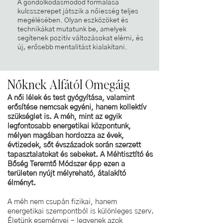
A gondolkodásmódod formálása
kulcsszerepet játszik a nőiesség teljes
megélésében. Olyan eszközöket és
technikákat mutatunk be, amelyek
segítenek pozitív változásokat elérni, és
új, erősebb mentalitást kialakítani.
Nőknek Alfától Omegáig
A női lélek és test gyógyítása, valamint
erősítése nemcsak egyéni, hanem kollektív
szükséglet is. A méh, mint az egyik
legfontosabb energetikai központunk,
mélyen magában hordozza az évek,
évtizedek, sőt évszázadok során szerzett
tapasztalatokat és sebeket. A Méhtisztító és
Bőség Teremtő Módszer épp ezen a
területen nyújt mélyreható, átalakító
élményt.
A méh nem csupán fizikai, hanem
energetikai szempontból is különleges szerv.
Életünk eseményei – legyenek azok