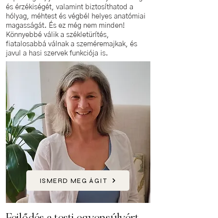
és érzékiségét, valamint biztosíthatod a
hólyag, méhtest és végbél helyes anatómiai
magasságát. És ez még nem minden!
Könnyebbé válik a székletürítés,
fiatalosabbá válnak a szeméremajkak, és
javul a hasi szervek funkciója is.
ISMERD MEG ÁGIT
Fejlődés a testi egyensúlyért