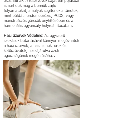
okozhatnak. A résztvevők saját tempójukban
ismerhetik meg a bennük zajló
folyamatokat, amelyek segítenek a tünetek,
mint például endometriózis, PCOS, vagy
menstruációs görcsök enyhítésében és a
hormonális egyensúly helyreállításában.
Hasi Szervek Védelme:
Az egyszerű
szokások betartásával könnyen megóvhatók
a hasi szervek, alhasi izmok, erek és
kötőszövetek, hozzájárulva azok
egészségének megőrzéséhez.