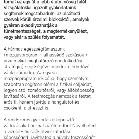
torna: ez egy út a jobb életminőség felé!
Vizsgálatokkal igazolt gyakorlataink
segítenek megszabadulni az alsótesti
szervek körüli érzelmi blokkoktól, amelyek
gyakran akadályozhatják a
tünetmentességet, a megtermékenyülést,
vagy akár a szülés folyamatát.
A hármas egészségtámaszunk
(mozgásprogram + alhasvédő szokások +
érzelmeket meghatározó gondolkodási
stratégia) segítségével mindez elérhetővé
válik számodra. Az egyedi
mozgásprogramunk célja, hogy személyre
szabottan segítsen elérni a fizikai céljaidat,
legyen szó izomépítésről, vagy állóképesség
javításáról. A testmozgás nemcsak a testet
erősíti, hanem javítja a hangulatot és
csökkenti a stresszt is.
A rendszeres gyakorlás elképesztő
változásokat hozhat az életedbe! Növelheted
a vizelet- és székletvisszatartási
képességed, javíthatod a hüvely feszességét