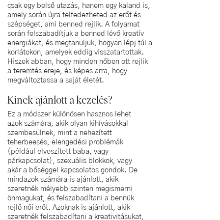
csak egy belső utazás, hanem egy kaland is,
amely során újra felfedezheted az erőt és
szépséget, ami benned rejlik. A folyamat
során felszabadítjuk a benned lévő kreatív
energiákat, és megtanuljuk, hogyan lépj túl a
korlátokon, amelyek eddig visszatartottak.
Hiszek abban, hogy minden nőben ott rejlik
a teremtés ereje, és képes arra, hogy
megváltoztassa a saját életét.
Kinek ajánlott a kezelés?
Ez a módszer különösen hasznos lehet
azok számára, akik olyan kihívásokkal
szembesülnek, mint a nehezített
teherbeesés, elengedési problémák
(például elveszített baba, vagy
párkapcsolat), szexuális blokkok, vagy
akár a bőséggel kapcsolatos gondok. De
mindazok számára is ajánlott, akik
szeretnék mélyebb szinten megismerni
önmagukat, és felszabadítani a bennük
rejlő női erőt. Azoknak is ajánlott, akik
szeretnék felszabadítani a kreativitásukat,