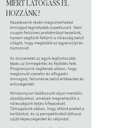
MIÉRT LÁTOGASS EL
HOZZÁNK?
Kezeléseink révén megismerheted
önmagad legmélyebb aspektusait. Nem
csupán felszínes problémákat kezelünk,
hanem segítünk feltárni a nőiesség belső
világát, hogy megtaláld az egyensúlyt és
harmóniát.
Az önszeretet az egyik legfontosabb
lépés az önmegértés és fejlődés felé.
Programjaink segítenek abban, hogy
megtanuld szeretni és elfogadni
önmagad, felismerve belső értékeidet és
erősségeidet.
Mindannyian találkozunk olyan mentális
akadályokkal, amelyek megnehezítik a
nőiességünk teljes kifejezését.
Támogatunk abban, hogy áttörd ezeket a
korlátokat, és új perspektívából láthasd
saját képességeidet és céljaidat.