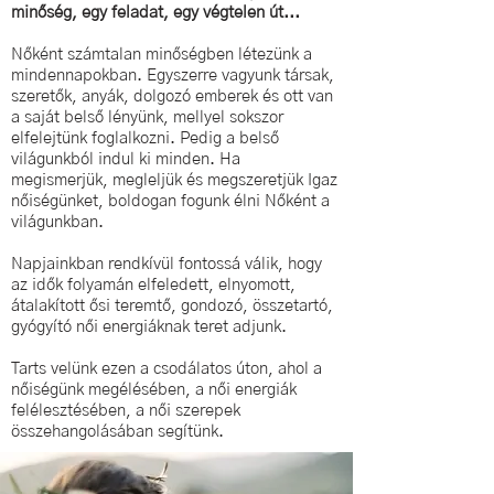
minőség, egy feladat, egy végtelen út...
Nőként számtalan minőségben létezünk a
mindennapokban. Egyszerre vagyunk társak,
szeretők, anyák, dolgozó emberek és ott van
a saját belső lényünk, mellyel sokszor
elfelejtünk foglalkozni. Pedig a belső
világunkból indul ki minden. Ha
megismerjük, megleljük és megszeretjük Igaz
nőiségünket, boldogan fogunk élni Nőként a
világunkban.
Napjainkban rendkívül fontossá válik, hogy
az idők folyamán elfeledett, elnyomott,
átalakított ősi teremtő, gondozó, összetartó,
gyógyító női energiáknak teret adjunk.
Tarts velünk ezen a csodálatos úton, ahol a
nőiségünk megélésében, a női energiák
felélesztésében, a női szerepek
összehangolásában segítünk.