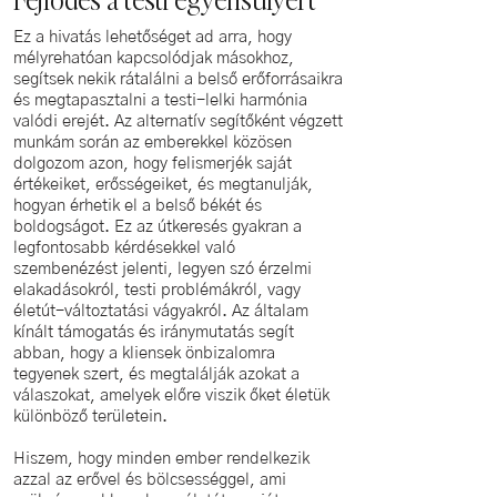
Ez a hivatás lehetőséget ad arra, hogy
mélyrehatóan kapcsolódjak másokhoz,
segítsek nekik rátalálni a belső erőforrásaikra
és megtapasztalni a testi-lelki harmónia
valódi erejét. Az alternatív segítőként végzett
munkám során az emberekkel közösen
dolgozom azon, hogy felismerjék saját
értékeiket, erősségeiket, és megtanulják,
hogyan érhetik el a belső békét és
boldogságot. Ez az útkeresés gyakran a
legfontosabb kérdésekkel való
szembenézést jelenti, legyen szó érzelmi
elakadásokról, testi problémákról, vagy
életút-változtatási vágyakról. Az általam
kínált támogatás és iránymutatás segít
abban, hogy a kliensek önbizalomra
tegyenek szert, és megtalálják azokat a
válaszokat, amelyek előre viszik őket életük
különböző területein.
Hiszem, hogy minden ember rendelkezik
azzal az erővel és bölcsességgel, ami