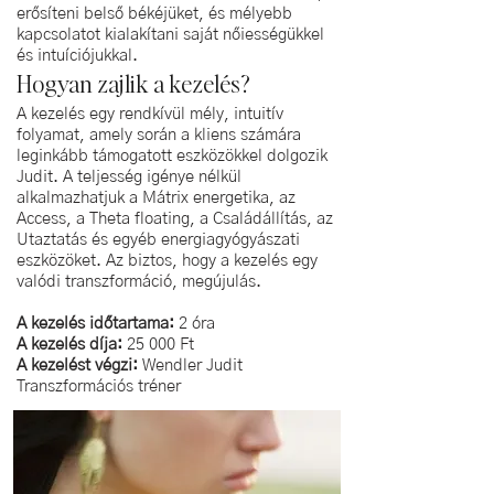
erősíteni belső békéjüket, és mélyebb
kapcsolatot kialakítani saját nőiességükkel
és intuíciójukkal.
Hogyan zajlik a kezelés?
A kezelés egy rendkívül mély, intuitív
folyamat, amely során a kliens számára
leginkább támogatott eszközökkel dolgozik
Judit. A teljesség igénye nélkül
alkalmazhatjuk a Mátrix energetika, az
Access, a Theta floating, a Családállítás, az
Utaztatás és egyéb energiagyógyászati
eszközöket. Az biztos, hogy a kezelés egy
valódi transzformáció, megújulás.
A kezelés időtartama:
2 óra
A kezelés díja:
25 000 Ft
A kezelést végzi:
Wendler Judit
Transzformációs
tréner