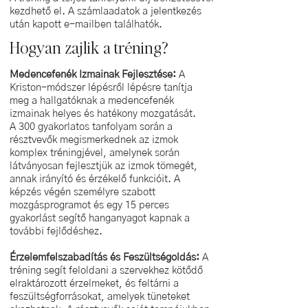
kezdhető el. A számlaadatok a jelentkezés
után kapott e-mailben találhatók.
Hogyan zajlik a tréning?
Medencefenék Izmainak Fejlesztése:
A
Kriston-módszer lépésről lépésre tanítja
meg a hallgatóknak a medencefenék
izmainak helyes és hatékony mozgatását.
A 300 gyakorlatos tanfolyam során a
résztvevők megismerkednek az izmok
komplex tréningjével, amelynek során
látványosan fejlesztjük az izmok tömegét,
annak irányító és érzékelő funkcióit. A
képzés végén személyre szabott
mozgásprogramot és egy 15 perces
gyakorlást segítő hanganyagot kapnak a
további fejlődéshez.
Érzelemfelszabadítás és Feszültségoldás:
A
tréning segít feloldani a szervekhez kötődő
elraktározott érzelmeket, és feltárni a
feszültségforrásokat, amelyek tüneteket