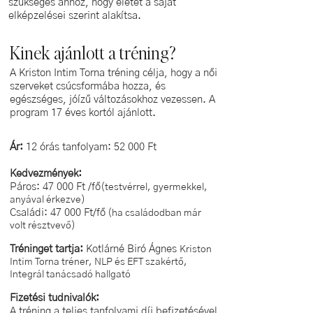
szükséges ahhoz, hogy életét a saját
elképzelései szerint alakítsa.
Kinek ajánlott a tréning?
A Kriston Intim Torna tréning célja, hogy a női
szerveket csúcsformába hozza, és
egészséges, jóízű változásokhoz vezessen. A
program 17 éves kortól ajánlott.
Ár:
12 órás tanfolyam: 52 000 Ft
Kedvezmények:
Páros: 47 000 Ft /fő
(testvérrel, gyermekkel,
anyával érkezve)
Családi: 47 000 Ft/fő
(ha családodban már
volt résztvevő)
Tréninget tartja:
Kotlárné Biró Ágnes
Kriston
Intim Torna tréner, NLP és EFT szakértő,
Integrál tanácsadó hallgató
Fizetési tudnivalók:
A tréning a teljes tanfolyami díj befizetésével