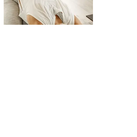
JELENTKEZÉS
Női jóga
A női jóga azokra az egyedi szükségletekre
épül, amelyek a női test természetes
ciklikusságából adódnak. A női
menstruációs ciklus és a Hold ciklusa
közötti párhuzam nem véletlen: míg a
menstruációs ciklus 28 napos, addig a Hold
ciklusa körülbelül 29,5 nap. A női test
természetes ritmusainak megfelelően,
időnként energikusak és extrovertáltak
vagyunk, máskor pedig visszahúzódóak és