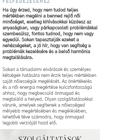
FELFEDEZÉSÉHEZ
Ha úgy érzed, hogy nem tudod teljes
mértékben megélni a benned rejlő női
minőséget, esetleg kihívásokkal küzdesz az
anyaságban, vagy párkapcsolati problémákkal
szembesülsz, fontos tudnod, hogy nem vagy
egyedül. Sokan tapasztalják ezeket a
nehézségeket, a jó hír, hogy van segítség a
problémák kezelésére és a belső harmónia
megtalálására.
Sokan a társadalmi elvárások és személyes
kétségek hatására nem érzik teljes mértékben
saját nőiességük megélését. Az önértékelés
és a női energia megértése kulcsfontosságú
ahhoz, hogy megbecsüld önmagad és
megtaláld a helyed. Olyan szolgáltatásokkal
várunk, amelyek segítenek a nőiességed
mélyebb megértésében és megélésében,
lehetővé téve számodra, hogy önmagad
legjobb verzióját hozd elő.
SZOLGÁLTATÁSOK