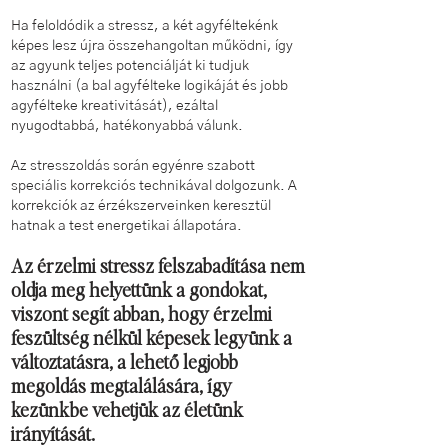
Ha feloldódik a stressz, a két agyféltekénk
képes lesz újra összehangoltan működni, így
az agyunk teljes potenciálját ki tudjuk
használni (a bal agyfélteke logikáját és jobb
agyfélteke kreativitását), ezáltal
nyugodtabbá, hatékonyabbá válunk.
Az stresszoldás során egyénre szabott
speciális korrekciós technikával dolgozunk. A
korrekciók az érzékszerveinken keresztül
hatnak a test energetikai állapotára.
Az érzelmi stressz felszabadítása nem
oldja meg helyettünk a gondokat,
viszont segít abban, hogy érzelmi
feszültség nélkül képesek legyünk a
változtatásra, a lehető legjobb
megoldás megtalálására, így
kezünkbe vehetjük az életünk
irányítását.