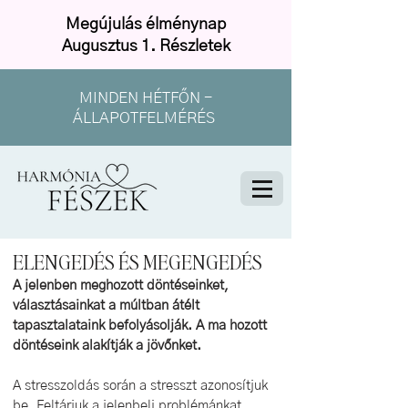
Megújulás élménynap
Augusztus 1. Részletek
MINDEN HÉTFŐN -
ÁLLAPOTFELMÉRÉS
ELENGEDÉS ÉS MEGENGEDÉS
A jelenben meghozott döntéseinket,
választásainkat a múltban átélt
tapasztalataink befolyásolják. A ma hozott
döntéseink alakítják a jövőnket.
A stresszoldás során a stresszt azonosítjuk
be. Feltárjuk a jelenbeli problémánkat