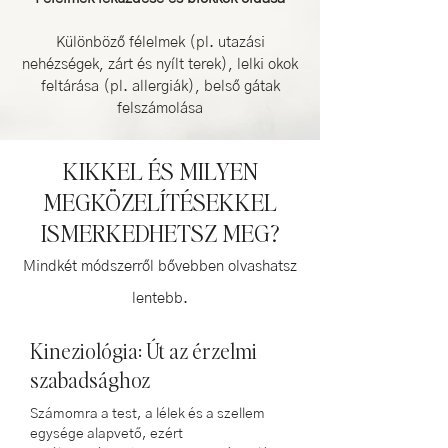
Különböző félelmek (pl. utazási
nehézségek, zárt és nyílt terek), lelki okok
feltárása (pl. allergiák), belső gátak
felszámolása
KIKKEL ÉS MILYEN
MEGKÖZELÍTÉSEKKEL
ISMERKEDHETSZ MEG?
Mindkét módszerről bővebben olvashatsz
lentebb.
Kineziológia: Út az érzelmi
szabadsághoz
Számomra a test, a lélek és a szellem
egysége alapvető, ezért