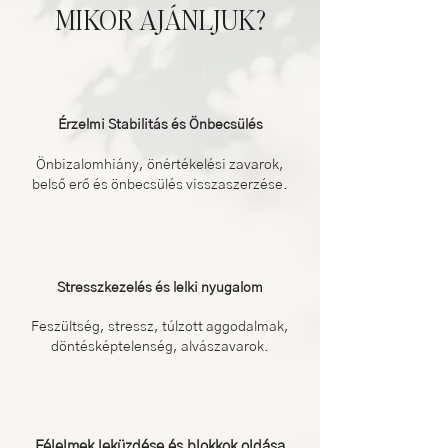
MIKOR AJÁNLJUK?
Érzelmi Stabilitás és Önbecsülés
Önbizalomhiány, önértékelési zavarok,
belső erő és önbecsülés visszaszerzése.
Stresszkezelés és lelki nyugalom
Feszültség, stressz, túlzott aggodalmak,
döntésképtelenség, alvászavarok.
Félelmek leküzdése és blokkok oldása