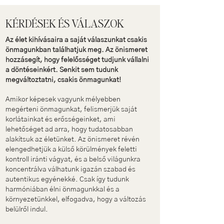
KÉRDÉSEK ÉS VÁLASZOK
Az élet kihívásaira a saját válaszunkat csakis
önmagunkban találhatjuk meg. Az önismeret
hozzásegít, hogy felelősséget tudjunk vállalni
a döntéseinkért. Senkit sem tudunk
megváltoztatni, csakis önmagunkat!
Amikor képesek vagyunk mélyebben
megérteni önmagunkat, felismerjük saját
korlátainkat és erősségeinket, ami
lehetőséget ad arra, hogy tudatosabban
alakítsuk az életünket. Az önismeret révén
elengedhetjük a külső körülmények feletti
kontroll iránti vágyat, és a belső világunkra
koncentrálva válhatunk igazán szabad és
autentikus egyénekké. Csak így tudunk
harmóniában élni önmagunkkal és a
környezetünkkel, elfogadva, hogy a változás
belülről indul.