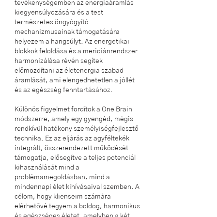
tevékenységemben az energiaáramlás
kiegyensúlyozására és a test
természetes öngyógyító
mechanizmusainak támogatására
helyezem a hangsúlyt. Az energetikai
blokkok feloldása és a meridiánrendszer
harmonizálása révén segítek
előmozdítani az életenergia szabad
áramlását, ami elengedhetetlen a jóllét
és az egészség fenntartásához.
Különös figyelmet fordítok a One Brain
módszerre, amely egy gyengéd, mégis
rendkívül hatékony személyiségfejlesztő
technika. Ez az eljárás az agyféltekék
integrált, összerendezett működését
támogatja, elősegítve a teljes potenciál
kihasználását mind a
problémamegoldásban, mind a
mindennapi élet kihívásaival szemben. A
célom, hogy klienseim számára
elérhetővé tegyem a boldog, harmonikus
és egészséges életet, amelyben a két