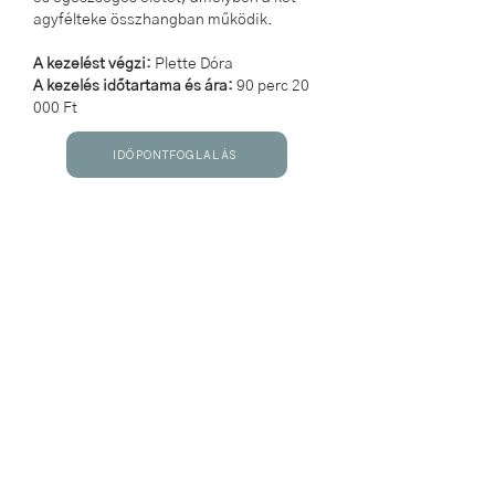
agyfélteke összhangban működik.
A kezelést végzi:
Plette Dóra
A kezelés időtartama és ára:
90 perc 20
000 Ft
IDŐPONTFOGLALÁS