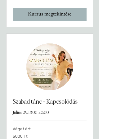
forint
Kurzus megtekintése
Szabad tánc - Kapcsolódás
Július 29. 18:00-20:00
Véget ért
5000
5000 Ft
magyar