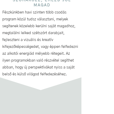
SZÓRAKOZZ, ÉREZD JÓL
MAGAD
Fészkünkben havi szinten több csodás
program közül tudsz választani, melyek
segítenek közelebb kerülni saját magadhoz,
megtalálni lelked szétszórt darabjait,
fejleszteni a vizuális és kreatív
kifejezőképességedet, vagy éppen felfedezni
az alkotói energiád mélyebb rétegeit. Az
ilyen programokban való részvétel segíthet
abban, hogy új perspektívákat nyiss a saját
belső és külső világod felfedezéséhez.