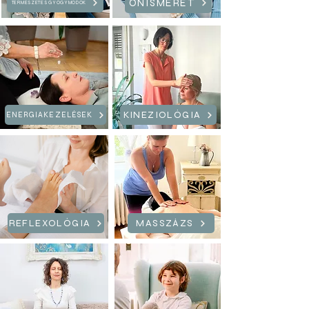
ÖNISMERET
TERMÉSZETES GYÓGYMÓDOK
KINEZIOLÓGIA
ENERGIAKEZELÉSEK
REFLEXOLÓGIA
MASSZÁZS