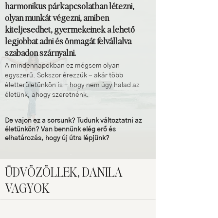
harmonikus párkapcsolatban létezni,
olyan munkát végezni, amiben
kiteljesedhet, gyermekeinek a lehető
legjobbat adni és önmagát felvállalva
szabadon szárnyalni.
A mindennapokban ez mégsem olyan
egyszerű. Sokszor érezzük - akár több
életterületünkön is - hogy nem úgy halad az
életünk, ahogy szeretnénk.
De vajon ez a sorsunk? Tudunk változtatni az
életünkön? Van bennünk elég erő és
elhatározás, hogy új útra lépjünk?
ÜDVÖZÖLLEK, DANILA
VAGYOK