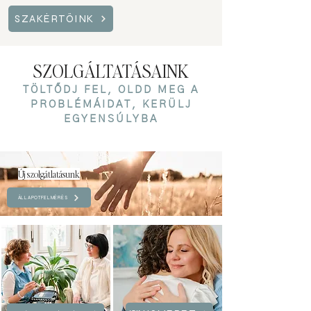
SZAKÉRTŐINK
SZOLGÁLTATÁSAINK
TÖLTŐDJ FEL, OLDD MEG A
PROBLÉMÁIDAT, KERÜLJ
EGYENSÚLYBA
Új szolgátlatásunk
ÁLLAPOTFELMÉRÉS