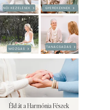
NŐI KEZELÉSEK
GYEREKEKNEK
TANÁCSADÁS
MOZGÁS
Éld át a Harmónia Fészek