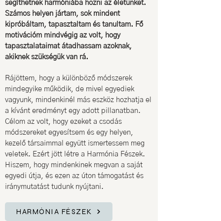
segíthetnek harmóniába hozni az életünket.
Számos helyen jártam, sok mindent
kipróbáltam, tapasztaltam és tanultam. Fő
motivációm mindvégig az volt, hogy
tapasztalataimat átadhassam azoknak,
akiknek szükségük van rá.
Rájöttem, hogy a különböző módszerek
mindegyike működik, de mivel egyediek
vagyunk, mindenkinél más eszköz hozhatja el
a kívánt eredményt egy adott pillanatban.
Célom az volt, hogy ezeket a csodás
módszereket egyesítsem és egy helyen,
kezelő társaimmal együtt ismertessem meg
veletek. Ezért jött létre a Harmónia Fészek.
Hiszem, hogy mindenkinek megvan a saját
egyedi útja, és ezen az úton támogatást és
iránymutatást tudunk nyújtani.
HARMÓNIA FÉSZEK