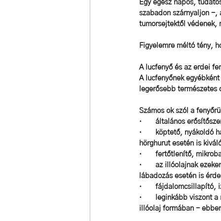
Egy egész napos, tudatos
szabadon szárnyaljon -, a
tumorsejtektől védenek,
Figyelemre méltó tény, hog
A lucfenyő és az erdei fe
A lucfenyőnek egyébként 
legerősebb természetes o
Számos ok szól a fenyőrü
·       általános erősítő
·       köptető, nyákoldó
hörghurut esetén is kivál
·       fertőtlenítő, mikr
·       az illóolajnak eze
lábadozás esetén is érd
·       fájdalomcsillapít
·       leginkább viszont
illóolaj formában - ebbe