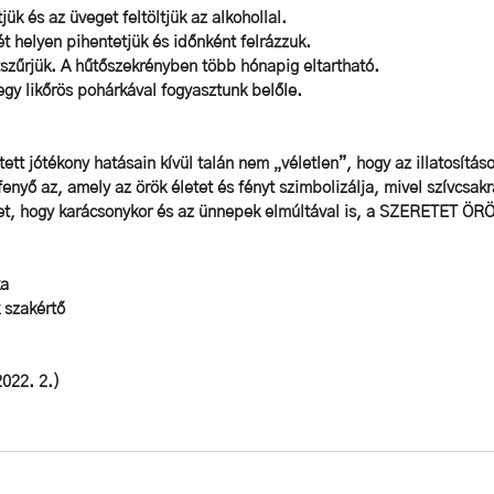
tjük és az üveget feltöltjük az alkohollal.
tét helyen pihentetjük és időnként felrázzuk. 
átszűrjük. A hűtőszekrényben több hónapig eltartható. 
gy likőrös pohárkával fogyasztunk belőle.   
ett jótékony hatásain kívül talán nem „véletlen”, hogy az illatosításo
enyő az, amely az örök életet és fényt szimbolizálja, mivel szívcsakr
et, hogy karácsonykor és az ünnepek elmúltával is, a SZERETET ÖR
ka
 szakértő
022. 2.)