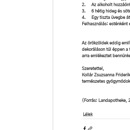
2.     Az alkoholt hozzáön
3.     6 hétig hideg és sö
4.     Egy tiszta üvegbe 
Felhasználás: 
esténként e
Az örökzöldek eddig említ
dekoráláson túl éppen a f
arra emlékeztet bennünk
Szeretettel, 
Kollár Zsuzsanna Frideri
természetes gyógymódok
(Forrás: Landapotheke, 2
Lélek