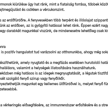
monok kiürülése úgy hat ránk, mint a fiatalság forrása, többek között
sejtmegújulást és csökken a vércukorszint. 
 az erdőfürdőre. A fenyvesekben több terpént és illóolajat szippan
ünk az erdőben, az is gyógyító hatással lehet ránk. Éppen ezért nag
egy darabkát magunkkal viszünk, de mindenesetre lehetőleg csak k
onra
is pozitív hangulatot tud varázsolni az otthonunkba, ahogy még soká
készíthetünk, amely nyugtató és a megfázás esetében hurutoldó hatá
nhalálásra, valamint a helységek illatosítására használhatunk. 
közben még hatásos is az idegek megnyugtatását, a légutak tisztítá
sét szolgáló fenyő szirup vagy fenyőlikőr. 
nyeztethetjük magunkat egy kellemes ülőfürdővel is, melyet fenyő fü
zetesebbé. 
 vérkeringés elősegítésére, az immunrendszer erősítésére és a str