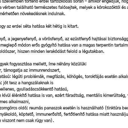
 szellemben történő erdei tartózkodás során - amikor engedjük, hogy
 vérben található természetes falósejtek, melyek a kórokozóktól és a
 mérhetően növekedésnek indulnak. 
y az erdei séta hatása két hétig is kitart. 
nyő, a jegenyefenyő, a vörösfenyő, az ezüstfenyő hajtásai biztonságg
meglepő módon erős gyógyító hatása van a magas terpentin tartalma
ldószer, hiszen minden lerakódást felold a légutakban.
gyek fogyasztása mellett, íme néhány közülük: 
szer, támogatja az immunrendszert,
 hatású: légúti problémák, megfázás, köhögés, torokfájás esetén alkal
ó; jót tesz a hangszálaknak is
obaellenes, gyulladáscsökkentő hatású,
ken kívül élénkítő hatása is van, ezért fáradtság, mentális kimerültség,
emes alkalmazni,
ó, izomgörcs oldó; reumás panaszok esetén is használható (tinktúra b
 a nyákoldó, köptető, immunerősítő, fertőtlenítő hatása miatt használj
n viszont nem csak rügy van).