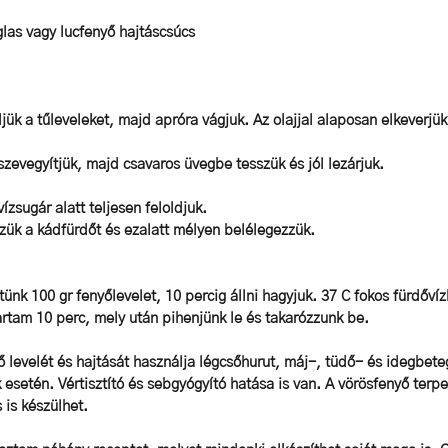
glas vagy lucfenyő hajtáscsúcs
djük a tűleveleket, majd apróra vágjuk. Az olajjal alaposan elkeverjük 
sszevegyítjük, majd csavaros üvegbe tesszük és jól lezárjuk. 
ízsugár alatt teljesen feloldjuk. 
zük a kádfürdőt és ezalatt mélyen belélegezzük.  
ítünk 100 gr fenyőlevelet, 10 percig állni hagyjuk. 37 C fokos fürdőví
tartam 10 perc, mely után pihenjünk le és takarózzunk be.   
 levelét és hajtását használja légcsőhurut, máj-, tüdő- és idegbete
 esetén. Vértisztító és sebgyógyító hatása is van. A vörösfenyő terpe
 is készülhet.