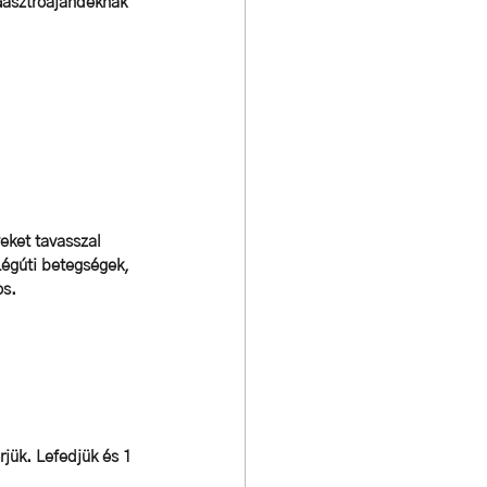
Gasztroajándéknak 
yeket tavasszal 
Légúti betegségek, 
s. 
rjük. Lefedjük és 1 