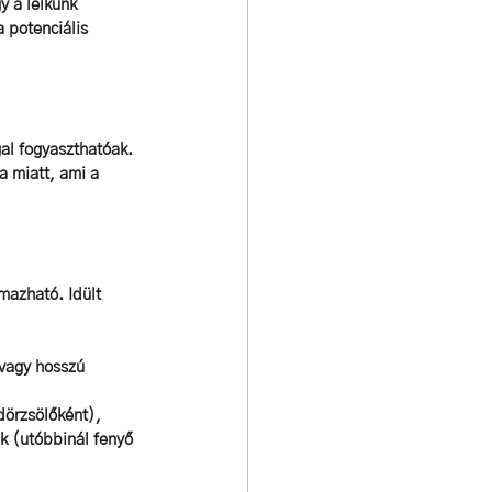
 a lelkünk 
 potenciális 
al fogyaszthatóak. 
 miatt, ami a 
mazható. Idült 
 vagy hosszú 
edörzsölőként),
uk (utóbbinál fenyő 