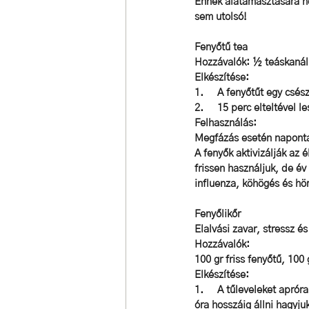
Ennek alátámasztására ho
sem utolsó! 
Fenyőtű tea
Hozzávalók:
 ½ teáskanál
Elkészítése: 
1.     A fenyőtűt egy csés
2.     
15 perc elteltével le
Felhasználás
: 
Megfázás esetén naponta
A fenyők aktivizálják az 
frissen használjuk, de év
influenza, köhögés és hö
Fenyőlikőr
Elalvási zavar, stressz é
Hozzávalók: 
100 gr friss fenyőtű, 100
Elkészítése: 
1.     A tűleveleket apró
óra hosszáig állni hagyjuk