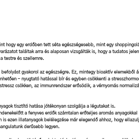
nt hogy egy erdőben tett séta egészségesebb, mint egy shoppingolá
ázatot találtak arra és alaposan vizsgálták is, hogy a tudatos jelen
a testre és szellemre. 
s befolyást gyakorol az egészségre. Ez, mintegy bioaktív elemekből ál
önhetően – nyugtató hatással bír és egyben csökkenti a stresszhormon
A stressz csökken, az immunrendszer erősödik, a vérnyomás normalizá
yagok tisztító hatása jótékonyan szolgálja a légutakat is.
ndenekelőtt a fenyves erdők számtalan erőteljes aromás anyagokkal 
n is ezen illatanyagok belélegzése már elegendő ahhoz, hogy ellazul
hangulatunk derűsebb legyen. 