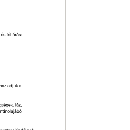
és fél órára 
zhez adjuk a 
gségek, láz, 
ntinolajából 