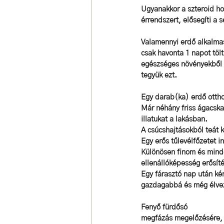
Ugyanakkor a szteroid hor
érrendszert, elősegíti a 
Valamennyi erdő alkalmas
csak havonta 1 napot tölt
egészséges növényekből 
tegyük ezt. 
Egy darab(ka) erdő otth
Már néhány friss ágacska 
illatukat a lakásban. 
A csúcshajtásokból teát 
Egy erős tűlevélfőzetet i
Különösen finom és minde
ellenállóképesség erősíté
Egy fárasztó nap után ké
gazdagabbá és még élve
Fenyő fürdősó 
megfázás megelőzésére, a