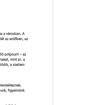
s a városban. A 
lét az erdőben, az 
ló potpourri – az 
akat, mint pl. a 
lódik, a szellem 
rendelkeznek. 
junk, figyelmünk 