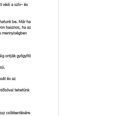
 védi a szív- és 
thatunk be. Már ha 
yon hasznos, ha az 
is mennyiségben 
ig ontják gyógyító 
sú. 
sát és az 
rdősóval tehetünk 
essz csökkentésére