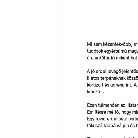
Mi sem kézenfekvőbb, mi
tudósok egyértelmű magyar
ún. erdőfürdő miként hat 
A jó erdei levegő jelentő
illatos terpéneknek kösz
kortizolt és adrenalint. 
kitisztul. 
Ezen túlmenően az illatan
Említésre méltó, hogy mi
Egy rövid erdei séta sorá
fókuszáltabbá váljon és 