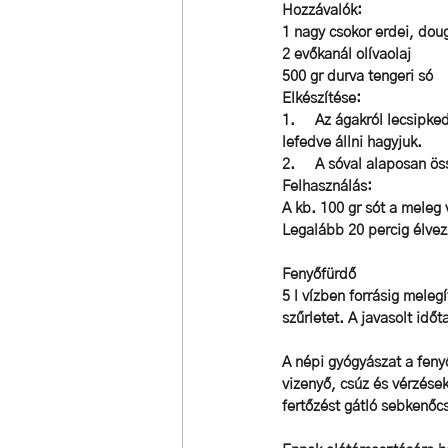
Hozzávalók: 
1 nagy csokor erdei, dou
2 evőkanál olívaolaj
500 gr durva tengeri só
Elkészítése: 
1.     Az ágakról lecsipke
lefedve állni hagyjuk. 
2.     A sóval alaposan ö
Felhasználás: 
A kb. 100 gr sót a meleg v
Legalább 20 percig élvez
Fenyőfürdő
5 l vízben forrásig meleg
szűrletet. A javasolt idő
A népi gyógyászat a fenyő
vizenyő, csúz és vérzések
fertőzést gátló sebkenőcs