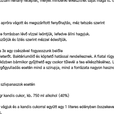
ztam néhány receptet, melyet mindenki elkészíthet saját maga is. 
 apróra vágott és megszárított fenyőhajtás, méz tetszés szerint
ze forrásban lévő vízzel leöntjük, lefedve állni hagyjuk. 
szűrjük és ízlés szerint mézzel édesítjük.
 3x egy csészével fogyasszunk belőle 
életerőt. Baktériumölő és köptető hatással rendelkeznek. A fiatal rüg
 közben bármikor gyűjthető egy csokor tűlevél a tea elkészítéséhez. 
rgőgyulladás esetén mind a szirupja, mind a forrázata nagyon haszno
s szívpanaszok esetén 
 gr kandis cukor, kb. 750 ml alkohol (40%)
ra vágjuk és a kandis cukorral együtt egy 1 literes edényben összekeve
. 