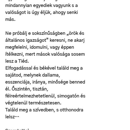
mindannyian egyediek vagyunk s a 
valóságot is úgy éljük, ahogy senki 
más. 
Ne próbálj e sokszínűságben „örök és 
általános igazságot” keresni, ne akarj 
megfelelni, idomulni, vagy éppen 
ítélkezni, mert mások valósága sosem 
lesz a Tiéd.
Elfogadással és békével találd meg a 
sajátod, melynek dallama, 
esszenciája, iránya, minősége benned 
él. Őszintén, tisztán, 
félreértelmezhetetlenül, simogatón és 
végtelenül természetesen. 
Találd meg a szívedben, s otthonodra 
lelsz…